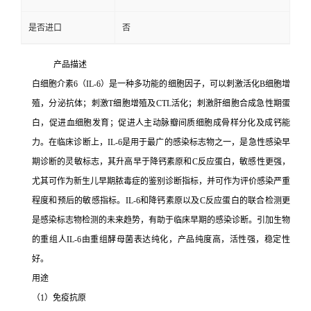
是否进口
否
产品描述
白细胞介素6（IL-6）是一种多功能的细胞因子，可以刺激活化B细胞增
殖，分泌抗体；刺激T细胞增殖及CTL活化；刺激肝细胞合成急性期蛋
白，促进血细胞发育；促进人主动脉瓣间质细胞成骨样分化及成钙能
力。在临床诊断上，IL-6是用于最广的感染标志物之一，是急性感染早
期诊断的灵敏标志，其升高早于降钙素原和C反应蛋白，敏感性更强，
尤其可作为新生儿早期脓毒症的鉴别诊断指标，并可作为评价感染严重
程度和预后的敏感指标。IL-6和降钙素原以及C反应蛋白的联合检测更
是感染标志物检测的未来趋势，有助于临床早期的感染诊断。引加生物
的重组人IL-6由重组酵母菌表达纯化，产品纯度高，活性强，稳定性
好。
用途
（1）免疫抗原