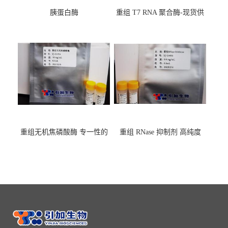
胰蛋白酶
重组 T7 RNA 聚合酶-现货供
应GMP,耐热
重组无机焦磷酸酶 专一性的
重组 RNase 抑制剂 高纯度
水解焦磷酸根