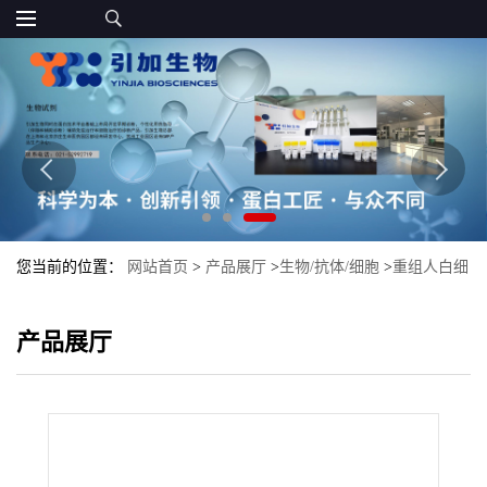
您当前的位置：
网站首页
>
产品展厅
>
生物/抗体/细胞
>
重组人白细
胞介素6（IL-6）高纯度
产品展厅