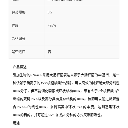
0.5
包装规格
>95%
纯度
CAS编号
是否进口
否
产品描述
引加生物的RNase R采用大肠杆菌表达来源于大肠杆菌的rnr基因，是一
种依赖于镁离子的3’-5’核糖核酸外切酶，可以高效的降解绝大部分线性
RNA分子，但不能消化套索或环状结构RNA，带有少于7个核苷酸3'凸
出端的双链RNA以及部分具有复杂结构的RNA。该酶可以通过降解混
合RNA中的线性RNA，来提高其中环状RNA的丰度，达到富集环状
RNA的目的，并可通过65-°C加热20分钟的方式灭活酶活性。
用途