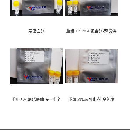
胰蛋白酶
重组 T7 RNA 聚合酶-现货供
应GMP,耐热
重组无机焦磷酸酶 专一性的
重组 RNase 抑制剂 高纯度
水解焦磷酸根