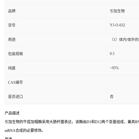
品牌
引加生物
YJ-O-032
货号
用途
（1）体内/体外的m
0.5
包装规格
>95%
纯度
CAS编号
是否进口
否
产品描述
引加生物的牛痘加帽酶采用大肠杆菌表达，该酶由D1和D12两个亚基组成，兼具RNA三
mRNA合成的必要修饰。