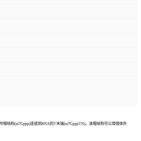
7Gppp)连接到RNA的5′末端(m7Gppp5′N)。该帽结构可以增强体外