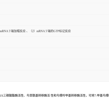
RNA 5′端加帽反应 、（2）mRNA 5′端的GTP标记反应
磷酸酯酶活性、鸟苷酰基转移酶活 性和鸟嘌呤甲基转移酶活性，可将7-甲基鸟嘌呤帽结构(m