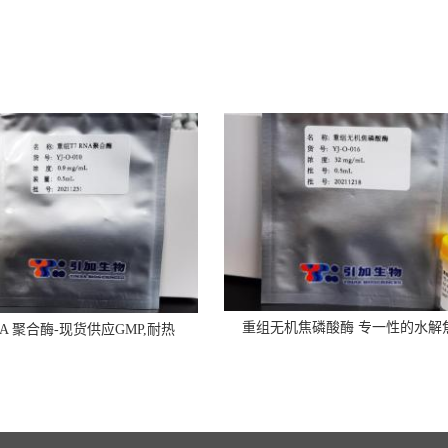
重组无机焦磷酸酶 专一性的水解
RNA 聚合酶-现货供应GMP,耐热