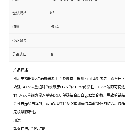
0.5
包装规格
>95%
纯度
CAS编号
是否进口
否
产品描述
引加生物的UvsY辅酶来源于T4噬菌体，采用E.coli重组表达。该蛋白可
增强T4 UvsX重组酶的依赖于DNA的ATPase的活性，UvsY辅酶可促进
T4 UvsX重组酶侵入单链DNA-单链结合蛋白gp32复合物，导致单链结
合蛋白gp32的释放，从而实现T4 UvsX重组酶与单链DNA的结合。该酶
无核酸酶活性。
用途
等温扩增，
RPA扩增