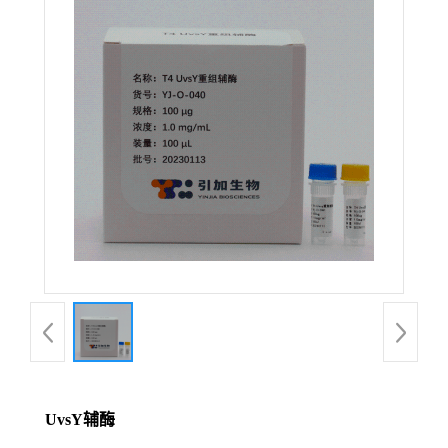
UvsY辅酶