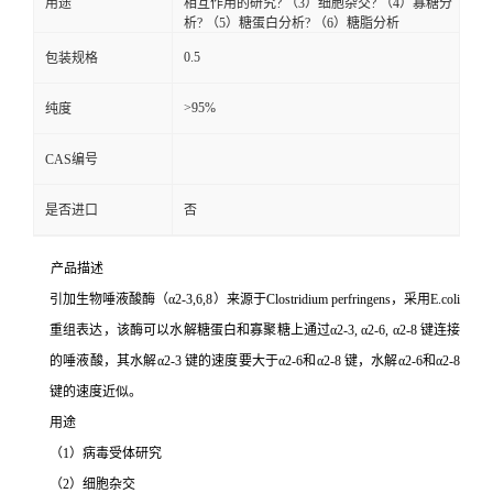
用途
相互作用的研究? （3）细胞杂交? （4）寡糖分
析? （5）糖蛋白分析? （6）糖脂分析
0.5
包装规格
>95%
纯度
CAS编号
是否进口
否
产品描述
引加生物唾液酸酶（α2-3,6,8）来源于Clostridium perfringens，采用E.coli
重组表达，该酶可以水解糖蛋白和寡聚糖上通过α2-3, α2-6, α2-8 键连接
的唾液酸，其水解α2-3 键的速度要大于α2-6和α2-8 键，水解α2-6和α2-8
键的速度近似。
用途
（1）病毒受体研究
（2）细胞杂交