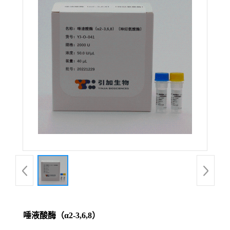
唾液酸酶（α2-3,6,8）