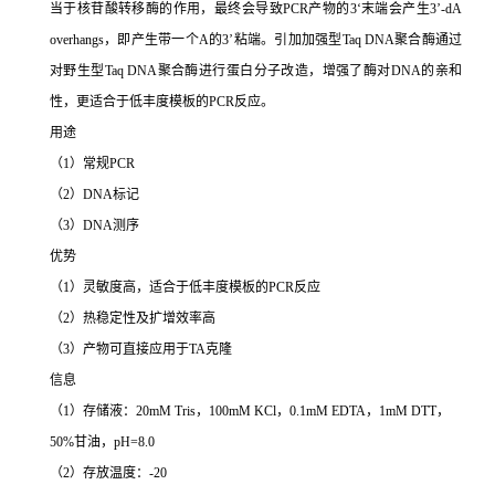
当于核苷酸转移酶的作用，最终会导致PCR产物的3‘末端会产生3’-dA
overhangs，即产生带一个A的3’粘端。引加加强型Taq DNA聚合酶通过
对野生型Taq DNA聚合酶进行蛋白分子改造，增强了酶对DNA的亲和
性，更适合于低丰度模板的PCR反应。
用途
（1）常规PCR
（2）DNA标记
（3）DNA测序
优势
（1）灵敏度高，适合于低丰度模板的PCR反应
（2）热稳定性及扩增效率高
（3）产物可直接应用于TA克隆
信息
（1）存储液：20mM Tris，100mM KCl，0.1mM EDTA，1mM DTT，
50%甘油，pH=8.0
（2）存放温度：-20