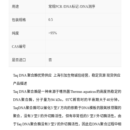
用途
常规PCR /DNA标记 /DNA测序
0.5
包装规格
>95%
纯度
CAS编号
是否进口
否
Taq DNA 聚合酶优势供应 上海引加生物诚信经营，稳定货源 现货供应
产品描述
Taq DNA聚合酶是一种来源于嗜热菌Thermus aquaticus的高度热稳定的
DNA聚合酶，分子量为94 kDa，95℃孵育时的半衰期大于40分钟。
TaqDNA聚合酶可以催化5‘至3’方向的依赖于DNA模板的脱氧核苷酸的
聚合，没有3‘至5’的外切酶活性，但有非常低的5‘至3’外切酶活性。由
于Taq DNA聚合酶没有3‘至5’的外切酶活性，因此在DNA聚合过程中相