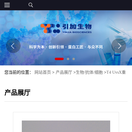
您当前的位置：
网站首页
>
产品展厅
>
生物/抗体/细胞
>
T4 UvsX重
组酶产地直供
产品展厅