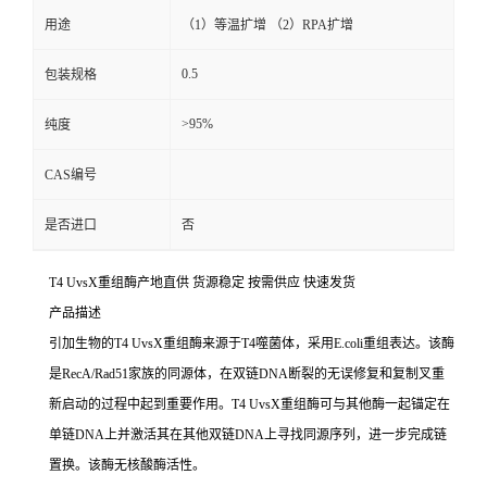
用途
（1）等温扩增 （2）RPA扩增
0.5
包装规格
>95%
纯度
CAS编号
是否进口
否
T4 UvsX重组酶产地直供 货源稳定 按需供应 快速发货
产品描述
引加生物的T4 UvsX重组酶来源于T4噬菌体，采用E.coli重组表达。该酶
是RecA/Rad51家族的同源体，在双链DNA断裂的无误修复和复制叉重
新启动的过程中起到重要作用。T4 UvsX重组酶可与其他酶一起锚定在
单链DNA上并激活其在其他双链DNA上寻找同源序列，进一步完成链
置换。该酶无核酸酶活性。