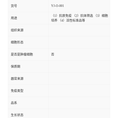
YJ-O-001
货号
（1）抗原免疫 （2）抗体筛选 （3）细胞
用途
培养 （4）活性标准品等
组织来源
细胞形态
是否是肿瘤细胞
否
保质期
器官来源
免疫类型
品系
生长状态