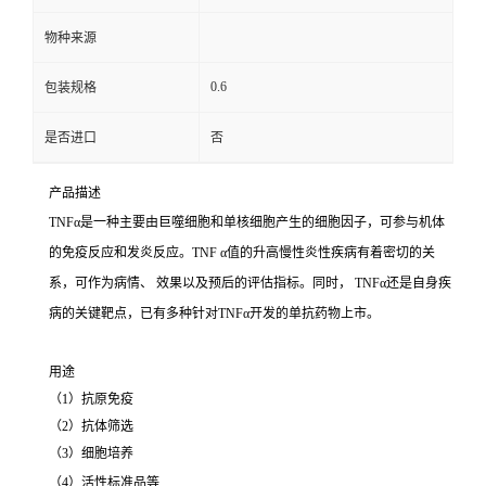
物种来源
0.6
包装规格
是否进口
否
产品描述
TNFα是一种主要由巨噬细胞和单核细胞产生的细胞因子，可参与机体
的免疫反应和发炎反应。TNF α值的升高慢性炎性疾病有着密切的关
系，可作为病情、 效果以及预后的评估指标。同时， TNFα还是自身疾
病的关键靶点，已有多种针对TNFα开发的单抗药物上市。
用途
（1）抗原免疫
（2）抗体筛选
（3）细胞培养
（4）活性标准品等