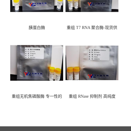
胰蛋白酶
重组 T7 RNA 聚合酶-现货供
应GMP,耐热
重组无机焦磷酸酶 专一性的
重组 RNase 抑制剂 高纯度
水解焦磷酸根