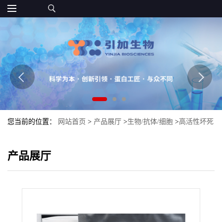
您当前的位置：
网站首页
>
产品展厅
>
生物/抗体/细胞
>
高活性坏死
因子α（TNFα）
产品展厅