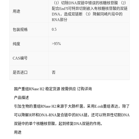
（1）切除DNA双链中错误的核糖核苷酸 （2）
配合End?I可特异切割嵌入有核糖核苷酸的双链
用途
DNA，造成双链断 （3）降解冈崎片段中的
RNA部分
0.5
包装规格
>95%
纯度
CAS编号
是否进口
否
国产重组RNase H2 稳定货源 按需供应 订购详询
产品描述
引加生物的重组RNase H2来源于大肠杆菌，采用E.coli重组表达，除了
可以降解R环和DNA-RNA复合链中的RNA链，还可以特异性切割DNA
双链中的单个核糖核苷酸，起到修复DNA双链的作用。
用途