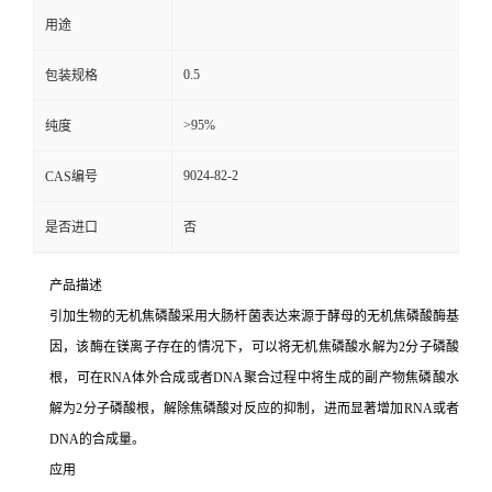
用途
0.5
包装规格
>95%
纯度
9024-82-2
CAS编号
是否进口
否
产品描述
引加生物的无机焦磷酸采用大肠杆菌表达来源于酵母的无机焦磷酸酶基
因，该酶在镁离子存在的情况下，可以将无机焦磷酸水解为2分子磷酸
根，可在RNA体外合成或者DNA聚合过程中将生成的副产物焦磷酸水
解为2分子磷酸根，解除焦磷酸对反应的抑制，进而显著增加RNA或者
DNA的合成量。
应用