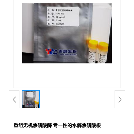
重组无机焦磷酸酶 专一性的水解焦磷酸根