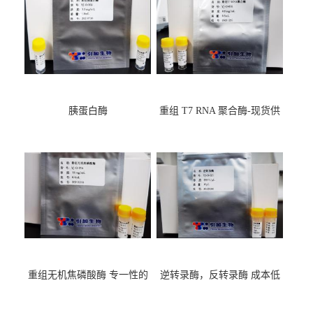
胰蛋白酶
重组 T7 RNA 聚合酶-现货供
应GMP,耐热
重组无机焦磷酸酶 专一性的
逆转录酶，反转录酶 成本低
水解焦磷酸根