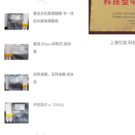
重组无机焦磷酸酶 专一性
的水解焦磷酸根
上海引加 科
重组 RNase 抑制剂 高纯
度
逆转录酶，反转录酶 成本
低
坏死因子 α（TNFα）