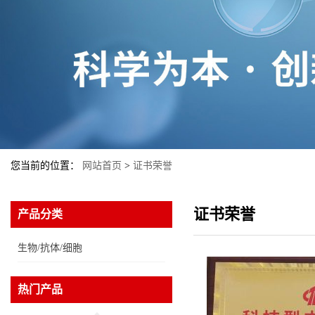
您当前的位置：
网站首页
>
证书荣誉
胰蛋白酶
证书荣誉
产品分类
生物/抗体/细胞
重组 T7 RNA 聚合酶-现货
热门产品
供应GMP,耐热