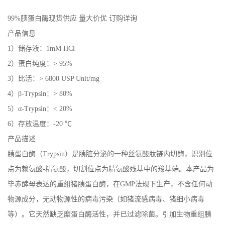
99%胰蛋白酶现货供应 量大价优 订购详询
产品信息
1）储存液：1mM HCl
2）蛋白纯度：> 95%
3）比活：> 6800 USP Unit/mg
4）β-Trypsin：> 80%
5）α-Trypsin：< 20%
6）存放温度：-20 ℃
产品描述
胰蛋白酶（Trypsin）是胰脏分泌的一种丝氨酸肽链内切酶，识别位
点为赖氨酸-精氨酸，切割位点为精氨酸残基中的羧基端。本产品为
毕赤酵母表达的重组猪胰蛋白酶，在GMP法规下生产，不含任何动
物源成分，无动物源性的病毒污染（如猪流感病毒、猪细小病毒
等）。它天然缺乏糜蛋白酶活性，并已过滤除菌。引加生物重组胰