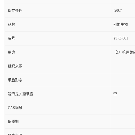
-20C°
保存条件
品牌
引加生物
YJ-O-001
货号
用途
（1）抗原免
组织来源
细胞形态
是否是肿瘤细胞
否
CAS编号
保质期