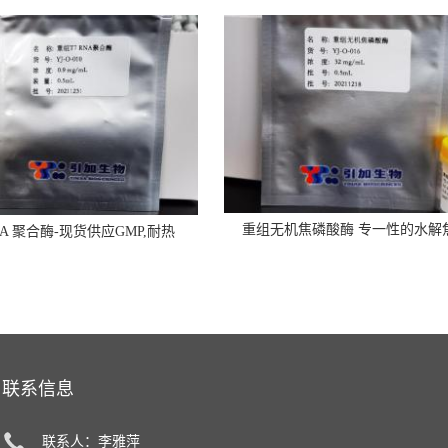
重组无机焦磷酸酶 专一性的水解
RNA 聚合酶-现货供应GMP,耐热
联系信息
联系人：李雅萍