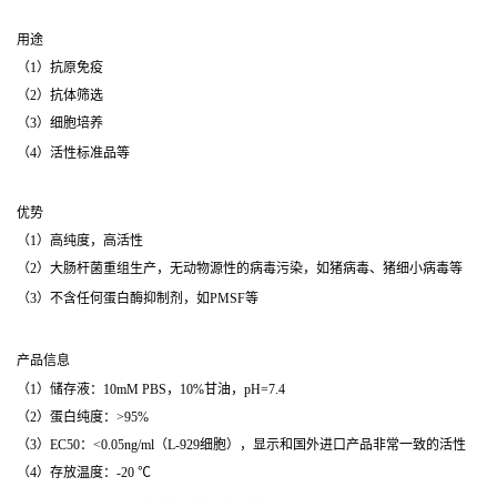
用途
（1）抗原免疫
（2）抗体筛选
（3）细胞培养
（4）活性标准品等
优势
（1）高纯度，高活性
（2）大肠杆菌重组生产，无动物源性的病毒污染，如猪病毒、猪细小病毒等
（3）不含任何蛋白酶抑制剂，如PMSF等
产品信息
（1）储存液：10mM PBS，10%甘油，pH=7.4
（2）蛋白纯度：>95%
（3）EC50：<0.05ng/ml（L-929细胞），显示和国外进口产品非常一致的活性
（4）存放温度：-20 ℃