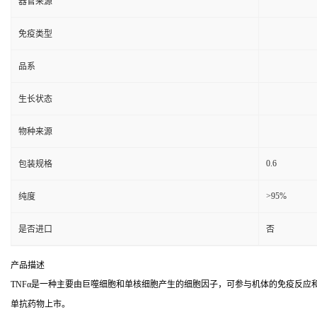
器官来源
免疫类型
品系
生长状态
物种来源
0.6
包装规格
>95%
纯度
是否进口
否
产品描述
TNFα是一种主要由巨噬细胞和单核细胞产生的细胞因子，可参与机体的免疫反应和
单抗药物上市。