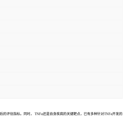
的评估指标。同时， TNFα还是自身疾病的关键靶点，已有多种针对TNFα开发的