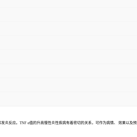
发炎反应。TNF α值的升高慢性炎性疾病有着密切的关系，可作为病情、 效果以及预后