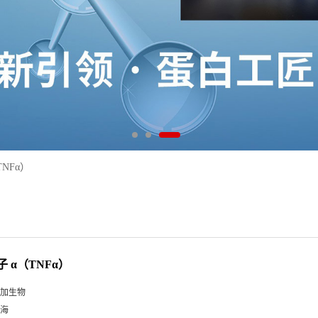
NFα）
 α（TNFα）
加生物
海