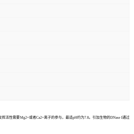
性需要Mg2+或者Ca2+离子的参与，最适pH约为7.8。引加生物的DNase I通过