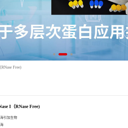
RNase Free)
se I（RNase Free)
海引加生物
海