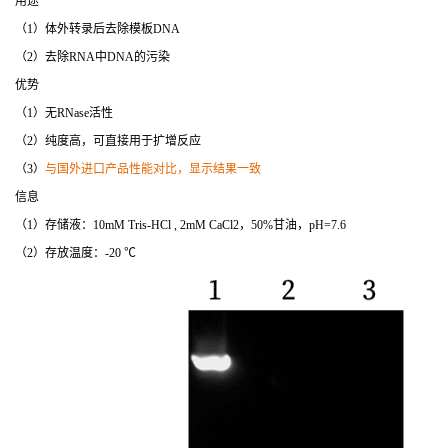
用途
（1）体外转录后去除模板DNA
（2）去除RNA中DNA的污染
优势
（1）无RNase活性
（2）纯度高，可直接用于扩增反应
（3）
与国外进口产品性能对比，显示结果一致
信息
（1）存储液：10mM Tris-HCl , 2mM CaCl2，50%甘油，pH=7.6
（2）存放温度：-20 ℃