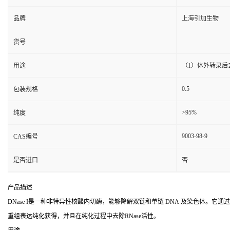
品牌
上海引加生物
货号
用途
（1）体外转录后去
0.5
包装规格
>95%
纯度
9003-98-9
CAS编号
是否进口
否
产品描述
DNase I是一种非特异性核酸内切酶，能够降解双链和单链 DNA 及染色体。它通过
重组表达纯化获得，并且在纯化过程中去除RNase活性。