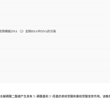
除模板DNA （2）去除RNA中DNA的污染
水解磷酸二酯键产生具有 5‘-磷酸基和 3’-羟基的单核苷酸和寡核苷酸发挥作用。该酶发挥活