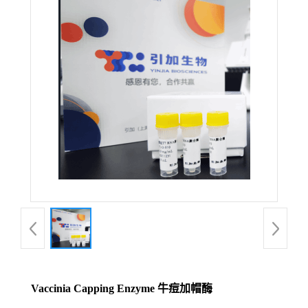
Vaccinia Capping Enzyme 牛痘加帽酶