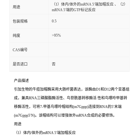
（1）体内/体外的mRNA 5′端加帽反应 、（2）
用途
mRNA 5′端的GTP标记反应
0.5
包装规格
>95%
纯度
CAS编号
是否进口
否
产品描述
引加生物的牛痘加帽酶采用大肠杆菌表达，该酶由D1和D12两个亚基组
成，兼具RNA三磷酸酯酶活性、鸟苷酰基转移酶活 性和鸟嘌呤甲基转
移酶活性，可将7-甲基鸟嘌呤帽结构(m7Gppp)连接到RNA的5′末端
(m7Gppp5′N)。该帽结构可以增强体外mRNA合成的必要修饰。
用途
（1）体内/体外的mRNA 5′端加帽反应