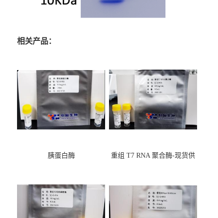
相关产品：
胰蛋白酶
重组 T7 RNA 聚合酶-现货供
应GMP,耐热