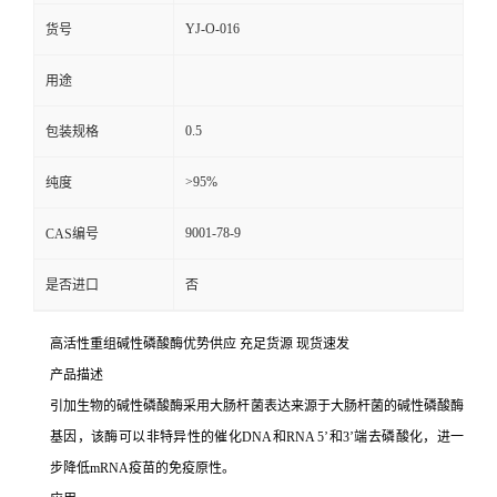
YJ-O-016
货号
用途
0.5
包装规格
>95%
纯度
9001-78-9
CAS编号
是否进口
否
高活性重组碱性磷酸酶优势供应 充足货源 现货速发
产品描述
引加生物的碱性磷酸酶采用大肠杆菌表达来源于大肠杆菌的碱性磷酸酶
基因，该酶可以非特异性的催化DNA和RNA 5’和3’端去磷酸化，进一
步降低mRNA疫苗的免疫原性。