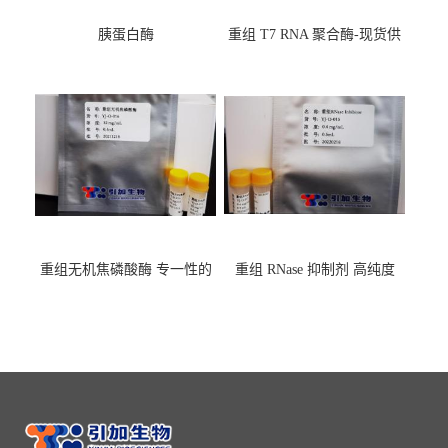
胰蛋白酶
重组 T7 RNA 聚合酶-现货供
应GMP,耐热
重组无机焦磷酸酶 专一性的
重组 RNase 抑制剂 高纯度
水解焦磷酸根